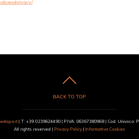
olicies/privacy/
BACK TO TOP
edispa.it
| T: +39 0239624490 | P.IVA: 06367380968 | Cod. Univoco: 
All rights reserved |
Privacy Policy
|
Informativa Cookies