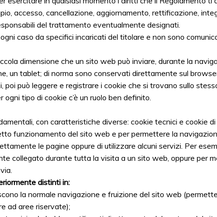
er esercitare in qualsiasi momento i diritti che il Regolamento ti a
io, accesso, cancellazione, aggiornamento, rettificazione, integ
esponsabili del trattamento eventualmente designati.
n ogni caso da specifici incaricati del titolare e non sono comunicat
piccola dimensione che un sito web può inviare, durante la naviga
, un tablet; di norma sono conservati direttamente sul browser 
, poi può leggere e registrare i cookie che si trovano sullo stess
r ogni tipo di cookie c’è un ruolo ben definito.
entali, con caratteristiche diverse: cookie tecnici e cookie di p
etto funzionamento del sito web e per permettere la navigazione
rettamente le pagine oppure di utilizzare alcuni servizi. Per esem
te collegato durante tutta la visita a un sito web, oppure per 
via.
riormente distinti in:
scono la normale navigazione e fruizione del sito web (permette
e ad aree riservate);