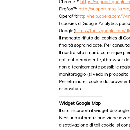
Chrome™:
https://support.google
Firefox™:
http://support.mozilla.
Opera™:
http://help.opera.com/Wi
I cookies di Google Analytics poss
Google(
https://tools.google.com/d
Il mancato rifiuto dei cookies di G
finalità sopraindicate. Per consultar
Il nostro sito rimarrà comunque pie
opt-out permanente, il browser dev
non è tecnicamente possibile registr
monitoraggio (si veda in proposito 
Per eliminare i cookie dal browser
dispositivo.
—————————-
Widget Google Map
Il sito incorpora il widget di Googl
Nessuna informazione viene invece c
disattivazione di tali cookie, si cons