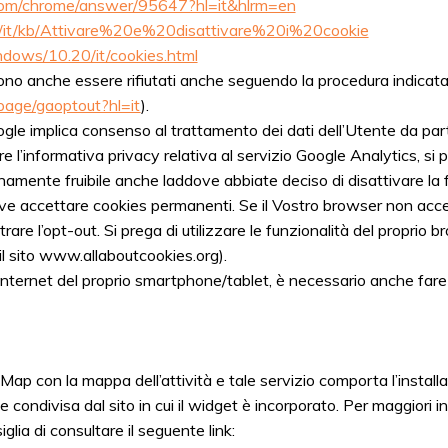
.com/chrome/answer/95647?hl=it&hlrm=en
org/it/kb/Attivare%20e%20disattivare%20i%20cookie
ndows/10.20/it/cookies.html
ono anche essere rifiutati anche seguendo la procedura indicat
lpage/gaoptout?hl=it
).
oogle implica consenso al trattamento dei dati dell’Utente da par
e l’informativa privacy relativa al servizio Google Analytics, si pre
namente fruibile anche laddove abbiate deciso di disattivare la 
e accettare cookies permanenti. Se il Vostro browser non accet
are l’opt-out. Si prega di utilizzare le funzionalità del proprio br
il sito www.allaboutcookies.org).
 Internet del proprio smartphone/tablet, è necessario anche fare
e Map con la mappa dell’attività e tale servizio comporta l’instal
ondivisa dal sito in cui il widget è incorporato. Per maggiori i
iglia di consultare il seguente link: