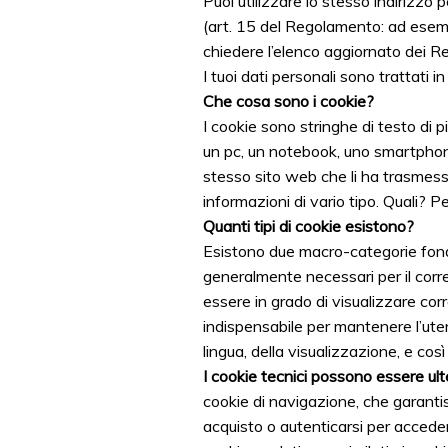
Puoi utilizzare lo stesso indirizzo p
(art. 15 del Regolamento: ad esemp
chiedere l’elenco aggiornato dei R
I tuoi dati personali sono trattati i
Che cosa sono i cookie?
I cookie sono stringhe di testo di 
un pc, un notebook, uno smartphone
stesso sito web che li ha trasmessi
informazioni di vario tipo. Quali? Pe
Quanti tipi di cookie esistono?
Esistono due macro-categorie fondam
generalmente necessari per il corr
essere in grado di visualizzare cor
indispensabile per mantenere l’uten
lingua, della visualizzazione, e così 
I cookie tecnici possono essere ulte
cookie di navigazione, che garanti
acquisto o autenticarsi per acceder