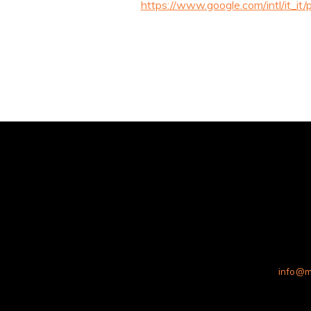
https://www.google.com/intl/it_it/p
info@m