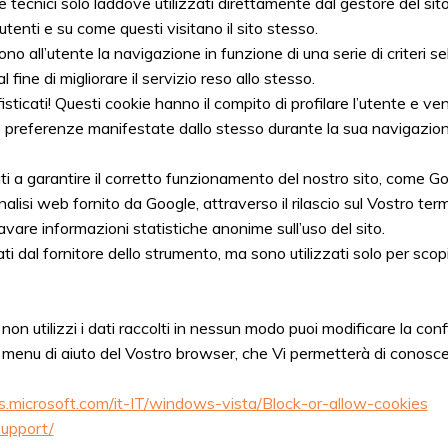
ie tecnici solo laddove utilizzati direttamente dal gestore del sito
tenti e su come questi visitano il sito stesso.
no all’utente la navigazione in funzione di una serie di criteri sel
l fine di migliorare il servizio reso allo stesso.
isticati! Questi cookie hanno il compito di profilare l’utente e veng
le preferenze manifestate dallo stesso durante la sua navigazion
zati a garantire il corretto funzionamento del nostro sito, come G
alisi web fornito da Google, attraverso il rilascio sul Vostro ter
cavare informazioni statistiche anonime sull’uso del sito.
 dal fornitore dello strumento, ma sono utilizzati solo per scopi l
non utilizzi i dati raccolti in nessun modo puoi modificare la con
 menu di aiuto del Vostro browser, che Vi permetterà di conoscer
s.microsoft.com/it-IT/windows-vista/Block-or-allow-cookies
support/